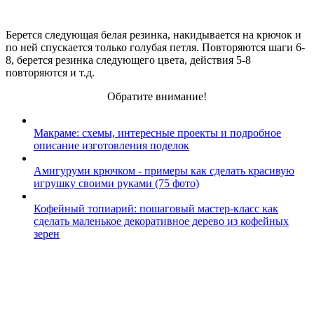
Берется следующая белая резинка, накидывается на крючок и
по ней спускается только голубая петля. Повторяются шаги 6-
8, берется резинка следующего цвета, действия 5-8
повторяются и т.д.
Обратите внимание!
Макраме: схемы, интересные проекты и подробное
описание изготовления поделок
Амигуруми крючком - примеры как сделать красивую
игрушку своими руками (75 фото)
Кофейный топиарий: пошаговый мастер-класс как
сделать маленькое декоративное дерево из кофейных
зерен