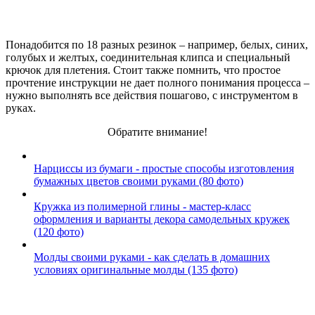
Понадобится по 18 разных резинок – например, белых, синих,
голубых и желтых, соединительная клипса и специальный
крючок для плетения. Стоит также помнить, что простое
прочтение инструкции не дает полного понимания процесса –
нужно выполнять все действия пошагово, с инструментом в
руках.
Обратите внимание!
Нарциссы из бумаги - простые способы изготовления
бумажных цветов своими руками (80 фото)
Кружка из полимерной глины - мастер-класс
оформления и варианты декора самодельных кружек
(120 фото)
Молды своими руками - как сделать в домашних
условиях оригинальные молды (135 фото)