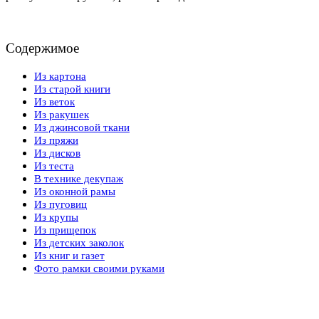
Содержимое
Из картона
Из старой книги
Из веток
Из ракушек
Из джинсовой ткани
Из пряжи
Из дисков
Из теста
В технике декупаж
Из оконной рамы
Из пуговиц
Из крупы
Из прищепок
Из детских заколок
Из книг и газет
Фото рамки своими руками