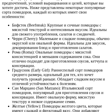
предпочтений, условий выращивания и целей, которые вы
хотите достичь. Ниже представлены некоторые популярные
сорта помидоров, каждый из которых имеет свои
особенности:
Бифстек (Beefsteak): Крупные и сочные помидоры с
мясистой текстурой и интенсивным вкусом. Идеальны
для свежего употребления, салатов и сэндвичей.
Черри (Cherry): Маленькие и сладкие помидоры, обычно
округлой или овальной формы. Идеальны для закусок,
декорирования блюд и приготовления салатов.
Рома (Roma): Овальные помидоры с мясистой
консистенцией и меньшим содержанием сока. Они
отлично подходят для приготовления соусов, кетчупа и
консервации.
Градусник (Early Girl): Раннеспелый сорт помидоров
среднего размера, идеальный для тех, кто хочет
получить урожай раньше. Обладает сладким вкусом и
отличной устойчивостью к болезням.
Сан Марцано (San Marzano): Итальянский сорт
помидоров, популярный для приготовления соусов и
консервации. Имеет овальную форму, мясистую
текстуру и низкое содержание семян.
Желтые (Yellow): Помидоры желтого цвета, которые
имеют сладкий и фруктовый вкус. Они добавляют