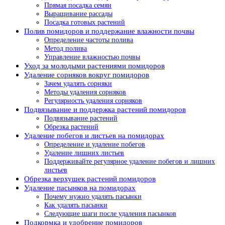
Прямая посадка семян
Выращивание рассады
Посадка готовых растений
Полив помидоров и поддержание влажности почвы
Определение частоты полива
Метод полива
Управление влажностью почвы
Уход за молодыми растениями помидоров
Удаление сорняков вокруг помидоров
Зачем удалять сорняки
Методы удаления сорняков
Регулярность удаления сорняков
Подвязывание и поддержка растений помидоров
Подвязывание растений
Обрезка растений
Удаление побегов и листьев на помидорах
Определение и удаление побегов
Удаление лишних листьев
Поддерживайте регулярное удаление побегов и лишних
листьев
Обрезка верхушек растений помидоров
Удаление пасынков на помидорах
Почему нужно удалять пасынки
Как удалять пасынки
Следующие шаги после удаления пасынков
Подкормка и удобрение помидоров