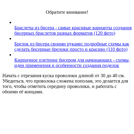
Обратите внимание!
Браслеты из бисера - самые красивые варианты создания
бисерных браслетов разных форматов (120 фото)
Брелок из бисера своими руками: подробные схемы как
сделать бисерные брелоки просто и красиво (110 фото)
Кирпичное плетение бисером для начинающих - схемы,
идеи применения и особенности создания поделок
Начать с отрезания куска проволоки длиной от 30 до 40 см.
Убедиться, что проволока сложена пополам, это делается для
того, чтобы отметить середину проволоки, и работать с
обоими её концами.