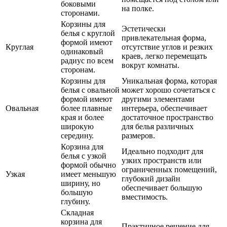
боковыми
на полке.
сторонами.
Корзины для
Эстетически
белья с круглой
привлекательная форма,
формой имеют
Круглая
отсутствие углов и резких
одинаковый
краев, легко перемещать
радиус по всем
вокруг комнаты.
сторонам.
Корзины для
Уникальная форма, которая
белья с овальной
может хорошо сочетаться с
формой имеют
другими элементами
Овальная
более плавные
интерьера, обеспечивает
края и более
достаточное пространство
широкую
для белья различных
середину.
размеров.
Корзина для
Идеально подходит для
белья с узкой
узких пространств или
формой обычно
ограниченных помещений,
Узкая
имеет меньшую
глубокий дизайн
ширину, но
обеспечивает большую
большую
вместимость.
глубину.
Складная
корзина для
Практичное решение для