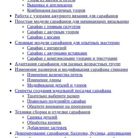
Вышивка и аппликации
Комбинация различных узоров
Работа с узорами ажурного вязания для сарафанов
Простые модели сарафанов для начинающих вязальщиц
Сарафан с прямым силуэтом
Сарафан с ажурным узором
Сарафан с косами
Сложные модели сарафанов для опытных мастериц
Сарафан с интарсией
Сарафан с ажурными вставками
Сарафан с комплексными узорами и текстурами
Адаптация сарафанов для разных возрастных групп
Изменение размеров и модификация сарафана спицами
Изменение количества петель
Изменение длины
Модификация деталей и узоров
Секреты создания идеальной посадки сарафана
Тщательно выберите размер
Правильно подгоняйте сарафан
Обратите внимание на пропорции
Техники сборки и отделки сарафанов
Сшивка деталей
Обработка кромок
Добавление застежек
Декорирование сарафанов: бахрома, бусины, аппликации