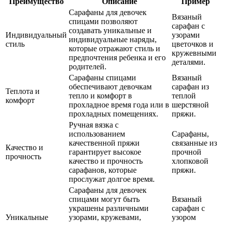
Преимущество
Описание
Пример
Сарафаны для девочек
Вязаный
спицами позволяют
сарафан с
создавать уникальные и
Индивидуальный
узорами
индивидуальные наряды,
стиль
цветочков и
которые отражают стиль и
кружевными
предпочтения ребенка и его
деталями.
родителей.
Сарафаны спицами
Вязаный
обеспечивают девочкам
сарафан из
Теплота и
тепло и комфорт в
теплой
комфорт
прохладное время года или в
шерстяной
прохладных помещениях.
пряжи.
Ручная вязка с
использованием
Сарафаны,
качественной пряжи
связанные из
Качество и
гарантирует высокое
прочной
прочность
качество и прочность
хлопковой
сарафанов, которые
пряжи.
прослужат долгое время.
Сарафаны для девочек
спицами могут быть
Вязаный
украшены различными
сарафан с
Уникальные
узорами, кружевами,
узором