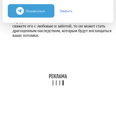
неповторимость, что отличает его от массово
производимых изделий.
Подписаться
Закрыть
Возможность создания наследия: Сарафан, связанный
спицами, может стать настоящим наследием,
передаваемым из поколения в поколение. Если вы
свяжете его с любовью и заботой, то он может стать
драгоценным наследством, которым будут восхищаться
ваши потомки.