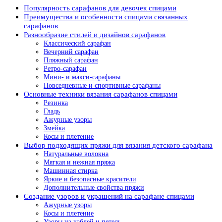
Популярность сарафанов для девочек спицами
Преимущества и особенности спицами связанных
сарафанов
Разнообразие стилей и дизайнов сарафанов
Классический сарафан
Вечерний сарафан
Пляжный сарафан
Ретро-сарафан
Мини- и макси-сарафаны
Повседневные и спортивные сарафаны
Основные техники вязания сарафанов спицами
Резинка
Гладь
Ажурные узоры
Змейка
Косы и плетение
Выбор подходящих пряжи для вязания детского сарафана
Натуральные волокна
Мягкая и нежная пряжа
Машинная стирка
Яркие и безопасные красители
Дополнительные свойства пряжи
Создание узоров и украшений на сарафане спицами
Ажурные узоры
Косы и плетение
Узоры из каблей и петель