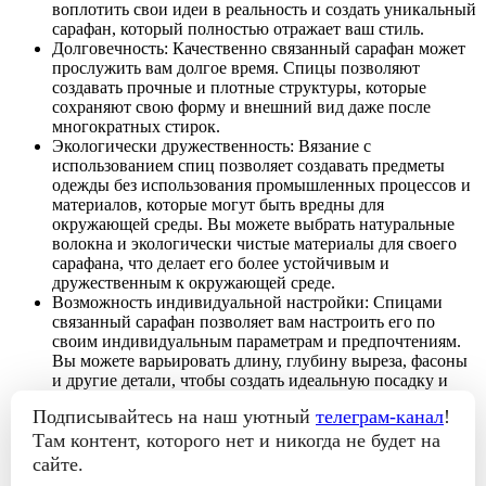
воплотить свои идеи в реальность и создать уникальный
сарафан, который полностью отражает ваш стиль.
Долговечность: Качественно связанный сарафан может
прослужить вам долгое время. Спицы позволяют
создавать прочные и плотные структуры, которые
сохраняют свою форму и внешний вид даже после
многократных стирок.
Экологически дружественность: Вязание с
использованием спиц позволяет создавать предметы
одежды без использования промышленных процессов и
материалов, которые могут быть вредны для
окружающей среды. Вы можете выбрать натуральные
волокна и экологически чистые материалы для своего
сарафана, что делает его более устойчивым и
дружественным к окружающей среде.
Возможность индивидуальной настройки: Спицами
связанный сарафан позволяет вам настроить его по
своим индивидуальным параметрам и предпочтениям.
Вы можете варьировать длину, глубину выреза, фасоны
и другие детали, чтобы создать идеальную посадку и
стиль, соответствующие вашим предпочтениям.
Подписывайтесь на наш уютный
телеграм-канал
!
Ручная работа и уникальность: Связывание сарафана
Там контент, которого нет и никогда не будет на
спицами требует некоторого времени и усилий, что
делает его особым и уникальным. Каждый сарафан,
сайте.
связанный вручную, имеет свою индивидуальность и