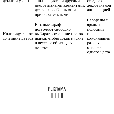
детали и узоры
аппликациями и другими
сердечек и
декоративными элементами,
декоративной
делая их особенными и
аппликацией.
привлекательными.
Сарафаны с
Вязаные сарафаны
яркими
позволяют свободно
полосами
Индивидуальное
выбирать сочетание цветов
или
сочетание цветов
пряжи, чтобы создать яркие
комбинацией
и веселые образы для
разных
девочек.
оттенков
одного цвета.