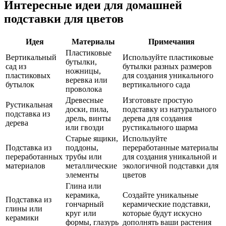
Интересные идеи для домашней
подставки для цветов
Идея
Материалы
Примечания
Пластиковые
Вертикальный
Используйте пластиковые
бутылки,
сад из
бутылки разных размеров
ножницы,
пластиковых
для создания уникального
веревка или
бутылок
вертикального сада
проволока
Древесные
Изготовьте простую
Рустикальная
доски, пила,
подставку из натурального
подставка из
дрель, винты
дерева для создания
дерева
или гвозди
рустикального шарма
Старые ящики,
Используйте
Подставка из
поддоны,
переработанные материалы
переработанных
трубы или
для создания уникальной и
материалов
металлические
экологичной подставки для
элементы
цветов
Глина или
керамика,
Создайте уникальные
Подставка из
гончарный
керамические подставки,
глины или
круг или
которые будут искусно
керамики
формы, глазурь
дополнять ваши растения