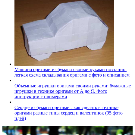
Машина оригами из бумаги своими руками поэтапно:
легкая схема складывания оригами с фото и описанием
Объемные игрушки оригами своими руками: бумажные
игрушки в технике оригами от А до Я. Фото
инструкции с примерами
Сердце из бумаги оригами - как сделать в технике
оригами разные типы сердец и валентинок (95 фото
идей)