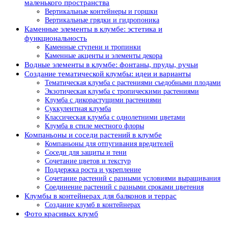
маленького пространства
Вертикальные контейнеры и горшки
Вертикальные грядки и гидропоника
Каменные элементы в клумбе: эстетика и
функциональность
Каменные ступени и тропинки
Каменные акценты и элементы декора
Водные элементы в клумбе: фонтаны, пруды, ручьи
Создание тематической клумбы: идеи и варианты
Тематическая клумба с растениями съедобными плодами
Экзотическая клумба с тропическими растениями
Клумба с дикорастущими растениями
Суккулентная клумба
Классическая клумба с однолетними цветами
Клумба в стиле местного флоры
Компаньоны и соседи растений в клумбе
Компаньоны для отпугивания вредителей
Соседи для защиты и тени
Сочетание цветов и текстур
Поддержка роста и укрепление
Сочетание растений с разными условиями выращивания
Соединение растений с разными сроками цветения
Клумбы в контейнерах для балконов и террас
Создание клумб в контейнерах
Фото красивых клумб