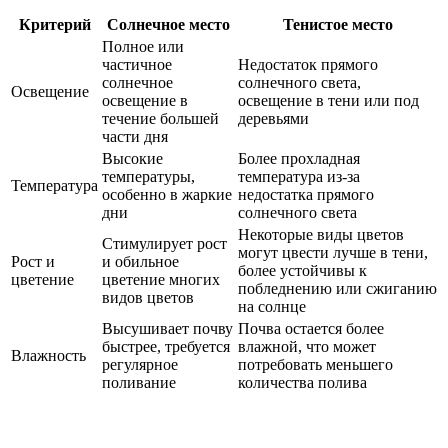
Критерий
Солнечное место
Тенистое место
Полное или
частичное
Недостаток прямого
солнечное
солнечного света,
Освещение
освещение в
освещение в тени или под
течение большей
деревьями
части дня
Высокие
Более прохладная
температуры,
температура из-за
Температура
особенно в жаркие
недостатка прямого
дни
солнечного света
Некоторые виды цветов
Стимулирует рост
могут цвести лучше в тени,
Рост и
и обильное
более устойчивы к
цветение
цветение многих
побледнению или сжиганию
видов цветов
на солнце
Высушивает почву
Почва остается более
быстрее, требуется
влажной, что может
Влажность
регулярное
потребовать меньшего
поливание
количества полива