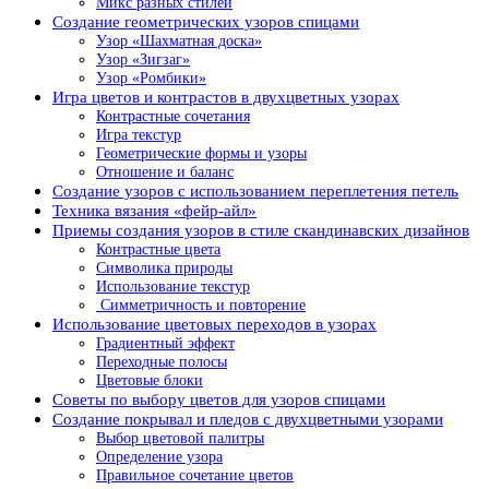
Микс разных стилей
Создание геометрических узоров спицами
Узор «Шахматная доска»
Узор «Зигзаг»
Узор «Ромбики»
Игра цветов и контрастов в двухцветных узорах
Контрастные сочетания
Игра текстур
Геометрические формы и узоры
Отношение и баланс
Создание узоров с использованием переплетения петель
Техника вязания «фейр-айл»
Приемы создания узоров в стиле скандинавских дизайнов
Контрастные цвета
Символика природы
Использование текстур
Симметричность и повторение
Использование цветовых переходов в узорах
Градиентный эффект
Переходные полосы
Цветовые блоки
Советы по выбору цветов для узоров спицами
Создание покрывал и пледов с двухцветными узорами
Выбор цветовой палитры
Определение узора
Правильное сочетание цветов