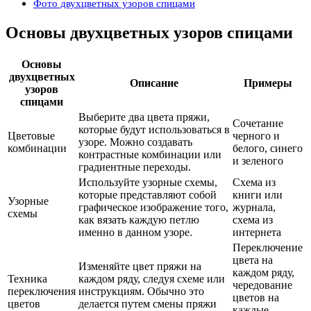
Фото двухцветных узоров спицами
Основы двухцветных узоров спицами
Основы
двухцветных
Описание
Примеры
узоров
спицами
Выберите два цвета пряжи,
Сочетание
которые будут использоваться в
Цветовые
черного и
узоре. Можно создавать
комбинации
белого, синего
контрастные комбинации или
и зеленого
градиентные переходы.
Используйте узорные схемы,
Схема из
которые представляют собой
книги или
Узорные
графическое изображение того,
журнала,
схемы
как вязать каждую петлю
схема из
именно в данном узоре.
интернета
Переключение
цвета на
Изменяйте цвет пряжи на
каждом ряду,
Техника
каждом ряду, следуя схеме или
чередование
переключения
инструкциям. Обычно это
цветов на
цветов
делается путем смены пряжи
каждые