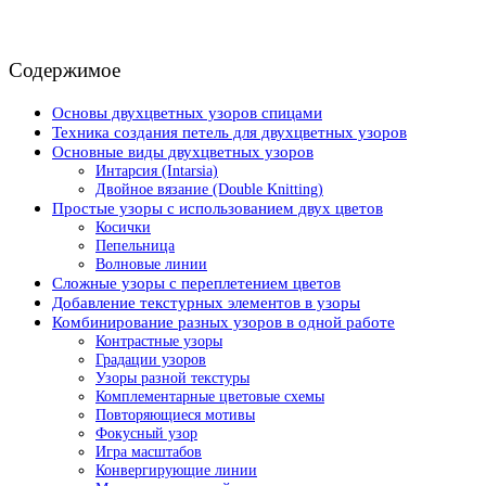
Содержимое
Основы двухцветных узоров спицами
Техника создания петель для двухцветных узоров
Основные виды двухцветных узоров
Интарсия (Intarsia)
Двойное вязание (Double Knitting)
Простые узоры с использованием двух цветов
Косички
Пепельница
Волновые линии
Сложные узоры с переплетением цветов
Добавление текстурных элементов в узоры
Комбинирование разных узоров в одной работе
Контрастные узоры
Градации узоров
Узоры разной текстуры
Комплементарные цветовые схемы
Повторяющиеся мотивы
Фокусный узор
Игра масштабов
Конвергирующие линии