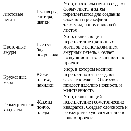
Узор, в котором петли создают
форму листа, а затем
Пуловеры,
Листовые
переплетаются для создания
свитера,
петли
сложной и рельефной
шапки
текстуры, напоминающей
листья.
Узор, включающий
переплетение цветочных
Платья,
Цветочные
мотивов с использованием
блузы,
ажуры
ажурных петель. Создает
покрывала
воздушность и элегантность в
проекте.
Узор, в котором косички
Юбки,
переплетаются и создают
Кружевные
платья,
эффект кружева. Этот узор
косы
накидки
придает изделию нежность и
женственность.
Узор, включающий
Жакеты,
переплетение геометрических
Геометрические
пончо,
квадратов. Создает сложность и
квадраты
пледы
геометрическую симметрию в
вашем проекте.